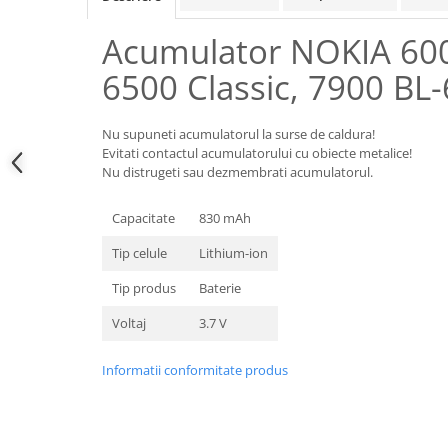
Samsung
Benzi flex
Sony
Acumulator NOKIA 600
Banda tastatura
Cablu coaxial
6500 Classic, 7900 BL
Flex antena
Flex buton
Nu supuneti acumulatorul la surse de caldura!
Flex casca
Evitati contactul acumulatorului cu obiecte metalice!
Nu distrugeti sau dezmembrati acumulatorul.
Flex incarcare
Flex LCD
Capacitate
830 mAh
Flex pornire
Tip celule
Lithium-ion
Flex volum
Sonerie
Tip produs
Baterie
Camera video telefon
Voltaj
3.7 V
Allview
Apple
Informatii conformitate produs
HTC
iPhone
LG