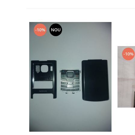
Nokia
Samsung
Sony
-10%
NOU
Display
Acer
Alcatel
-10%
Allview
Asus
Asus
Blackberry
Blackview
Display Oneplus
HTC
HTC
Huawei
Iphone
IPOD