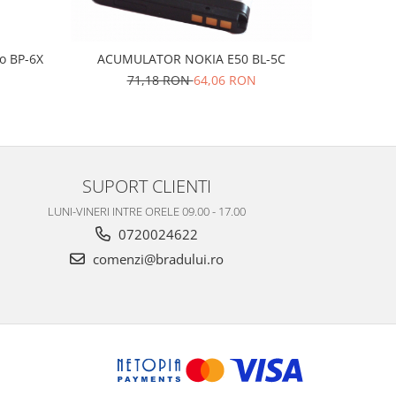
o BP-6X
ACUMULATOR NOKIA E50 BL-5C
Acumulato
N
71,18 RON
64,06 RON
5
SUPORT CLIENTI
LUNI-VINERI INTRE ORELE 09.00 - 17.00
0720024622
comenzi@bradului.ro