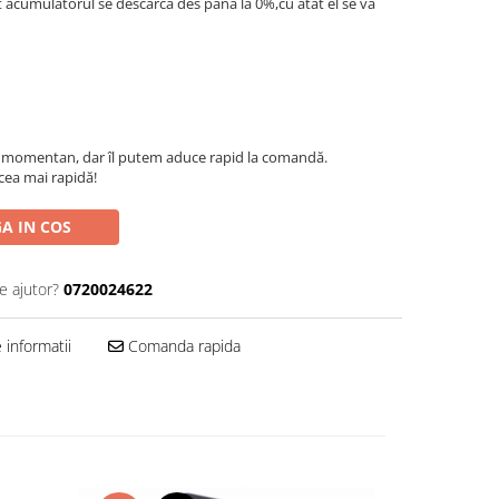
t acumulatorul se descarca des pana la 0%,cu atat el se va
c momentan, dar îl putem aduce rapid la comandă.
 cea mai rapidă!
A IN COS
e ajutor?
0720024622
informatii
Comanda rapida