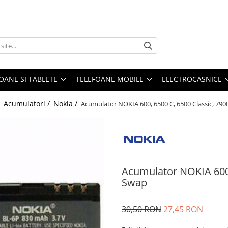
OANE SI TABLETE
TELEFOANE MOBILE
ELECTROCASNICE
/
Acumulatori /
Nokia /
Acumulator NOKIA 600, 6500 C, 6500 Classic, 79
Acumulator NOKIA 600,
Swap
30,50 RON
27,45 RON