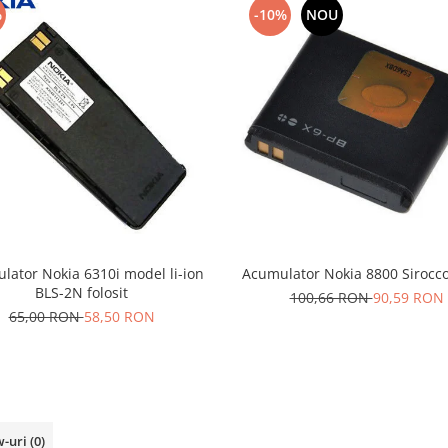
%
-10%
NOU
lator Nokia 6310i model li-ion
Acumulator Nokia 8800 Sirocc
BLS-2N folosit
100,66 RON
90,59 RON
65,00 RON
58,50 RON
w-uri
(0)