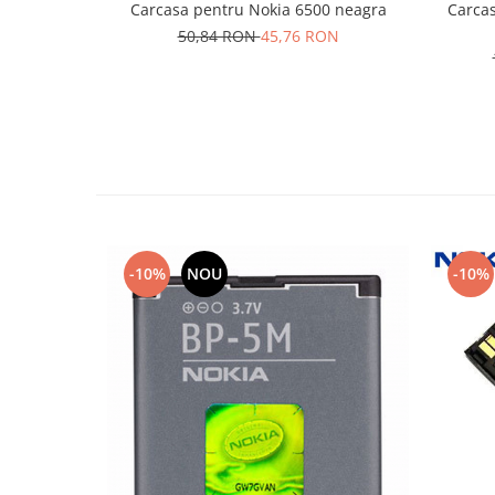
Carcasa pentru Nokia 6500 neagra
Carcas
Lenovo
50,84 RON
45,76 RON
LG
Motorola
Nokia
Oppo
Samsung
Sony
Vodafone
Wiko
-10%
NOU
-10%
Xiaomi
ZTE
Mufa incarcare
Allview
Asus
Lenovo
Nokia
Samsung