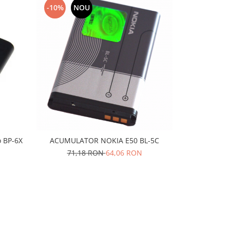
-10%
NOU
-10%
N
o BP-6X
ACUMULATOR NOKIA E50 BL-5C
Acumulator 
67
71,18 RON
64,06 RON
55,