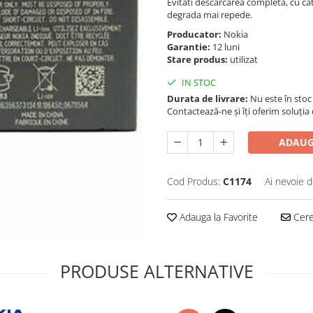
Evitati descarcarea completa, cu ca
degrada mai repede.
Producator:
Nokia
Garantie:
12 luni
Stare produs:
utilizat
IN STOC
Durata de livrare:
Nu este în sto
Contactează-ne și îți oferim soluția
ADAUG
Cod Produs:
C1174
Ai nevoie d
Adauga la Favorite
Cere 
PRODUSE ALTERNATIVE