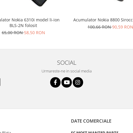
ator Nokia 6310i model li-ion
Acumulator Nokia 8800 Sirocc
BLS-2N folosit
100,66 RON
90,59 RO
65,00 RON
58,50 RON
SOCIAL
Urmareste-ne in social media
DATE COMERCIALE
 Plata
SC MOST WANTED PARTS