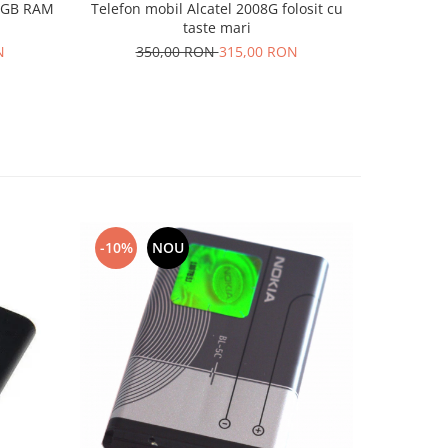
Telefon mobil Alcatel 2008G folosit cu
Elimina 
taste mari
N
350,00 RON
315,00 RON
8
-10%
NOU
-10%