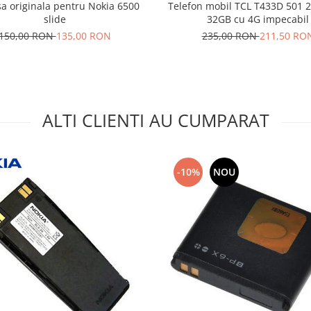
a originala pentru Nokia 6500
Telefon mobil TCL T433D 501 2GB RAM
slide
32GB cu 4G impecabil
150,00 RON
135,00 RON
235,00 RON
211,50 RO
ALTI CLIENTI AU CUMPARAT
-10%
NOU