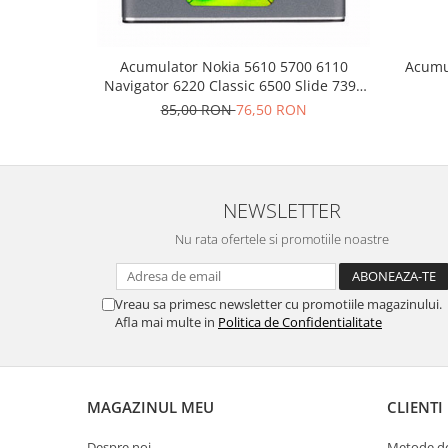
Placi de baza
Placa de baza Allview
Acumulator Nokia 5610 5700 6110
Acumul
Alcatel
Navigator 6220 Classic 6500 Slide 7390
Apple
8600 Luna BP-5M
85,00 RON
76,50 RON
Asus
HTC
Huawei
LG
NEWSLETTER
Nokia
Nu rata ofertele si promotiile noastre
Oppo
Samsung
Vreau sa primesc newsletter cu promotiile magazinului.
Sony
Afla mai multe in
Politica de Confidentialitate
Rama mijloc telefon
Allview
Allview
MAGAZINUL MEU
CLIENTI
Huawei
LG
Despre noi
Metode de