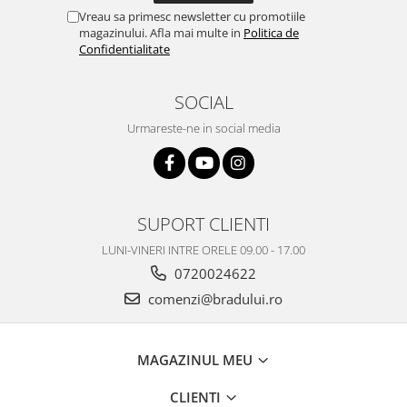
Vreau sa primesc newsletter cu promotiile
Nokia
magazinului. Afla mai multe in
Politica de
Samsung
Confidentialitate
Vodafone
Xiaomi
SOCIAL
Touchscreen
Urmareste-ne in social media
Acer
ALCATEL
Allview
Blackberry
SUPORT CLIENTI
E-BODA
LUNI-VINERI INTRE ORELE 09.00 - 17.00
Google
0720024622
HTC
comenzi@bradului.ro
Iphone
LG
MEIZU
MAGAZINUL MEU
Motorola
CLIENTI
Nokia