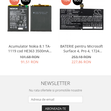
-10%
NOU
-10%
NOU
Placi de baza
Placa de baza Allview
Alcatel
Apple
Asus
HTC
Huawei
Acumulator Nokia 8.1 TA-
BATERIE pentru Microsoft
1119 cod HE363 3500mAh
Surface 4, Pro 4, 1724
LG
20PNX0W0004
DYNR01
101,68 RON
253,18 RON
Nokia
91,51 RON
227,86 RON
Oppo
Samsung
Sony
NEWSLETTER
Rama mijloc telefon
Nu rata ofertele si promotiile noastre
Allview
Allview
Huawei
LG