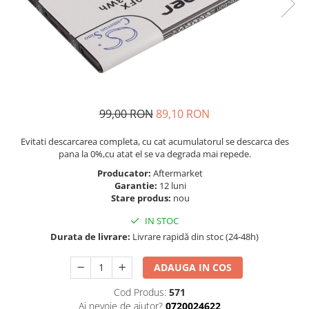
Telefoane Orange
Asus
adezivi
Bang & Olufsen
Telefoane Philips
Polish
Becker
Accesorii laptop
Telefoane Realme
Black & Decker
Alte componente
Telefoane Samsung
Blackview
Buton
Telefoane Sony
Bose
Cablu de date
Telefoane Vonino
Bosh
Camera Principala
99,00 RON
89,10 RON
Casio
Telefoane Vonino
Capac
Evitati descarcarea completa, cu cat acumulatorul se descarca des
Compex
Carduri memorie
Telefoane Wiko
pana la 0%,cu atat el se va degrada mai repede.
Cubot
Casti handsfree
Telefoane Zte
Producator:
Aftermarket
Dewalt
Cip
Garantie:
12 luni
Telefon Asus
Stare produs:
nou
Doogee
Cip imprimanta
Telefon E-Boda
e-boda
Cititor Sim
IN STOC
Gardena
Telefon iHunt
Durata de livrare:
Livrare rapidă din stoc (24-48h)
Curea ceas
Google
Cutii telefoane
Telefon LG
ADAUGA IN COS
HTC
Difuzor
Telefon Opo
iHunt
Filtru Camera
Cod Produs:
571
Ai nevoie de ajutor?
0720024622
JBL