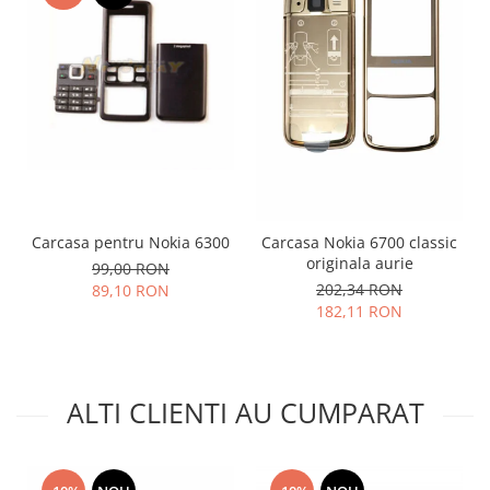
Lenovo
LG
Motorola
Nokia
Oppo
Samsung
Sony
Vodafone
Carcasa pentru Nokia 6300
Carcasa Nokia 6700 classic
Wiko
originala aurie
99,00 RON
Xiaomi
202,34 RON
89,10 RON
ZTE
182,11 RON
Mufa incarcare
Allview
Asus
ALTI CLIENTI AU CUMPARAT
Lenovo
Nokia
Samsung