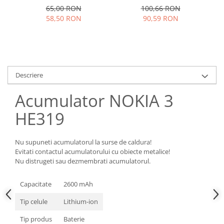
Samsung
folosit
Benzi flex
65,00 RON
100,66 RON
Sony
58,50 RON
90,59 RON
Banda tastatura
Cablu coaxial
Flex antena
Flex buton
Descriere
Flex casca
Flex incarcare
Acumulator NOKIA 3
Flex LCD
HE319
Flex pornire
Flex volum
Sonerie
Nu supuneti acumulatorul la surse de caldura!
Evitati contactul acumulatorului cu obiecte metalice!
Camera video telefon
Nu distrugeti sau dezmembrati acumulatorul.
Allview
Apple
Capacitate
2600 mAh
HTC
Tip celule
Lithium-ion
iPhone
Tip produs
Baterie
LG