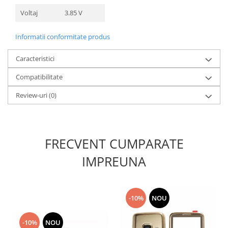
Nokia
Voltaj
3.85 V
Samsung
Sony
Informatii conformitate produs
Display
Caracteristici
Acer
Compatibilitate
Alcatel
Allview
Review-uri
(0)
Asus
Asus
Blackberry
FRECVENT CUMPARATE
Blackview
IMPREUNA
Display Oneplus
HTC
HTC
Huawei
-10%
NOU
Iphone
-10%
NOU
IPOD