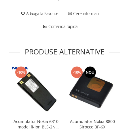
Folie scticla
Kodak
Geam camera
Adauga la Favorite
Cere informatii
Logitec
Huse
Makita
Laveta
Comanda rapida
Maxcom
Mufa Jack
Meizu
Pen
Nokia
Periute de dinti electrice
PRODUSE ALTERNATIVE
OralB
Prelungitor USB
Philips
Rama ras
RC LiPo
Suport MicroUSB
-10%
-10%
NOU
Summer
Suport Sim
Toshiba
Suruburi
Ulefone
Taste
UMI
Carcasa telefon
Vodafone
Allview
Wella
Carcasa LG
Wiko Lenny
Acumulator Nokia 6310i
Acumulator Nokia 8800
AC
Carcasa Nokia
ZTE
model li-ion BLS-2N
Sirocco BP-6X