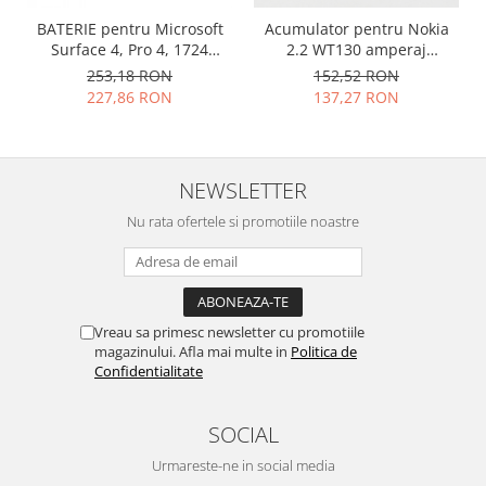
Nokia
BATERIE pentru Microsoft
Acumulator pentru Nokia
Surface 4, Pro 4, 1724
2.2 WT130 amperaj
Samsung
DYNR01
3000mah
253,18 RON
152,52 RON
Vodafone
227,86 RON
137,27 RON
Xiaomi
Touchscreen
Acer
NEWSLETTER
ALCATEL
Nu rata ofertele si promotiile noastre
Allview
Blackberry
E-BODA
Google
Vreau sa primesc newsletter cu promotiile
HTC
magazinului. Afla mai multe in
Politica de
Iphone
Confidentialitate
LG
MEIZU
SOCIAL
Motorola
Urmareste-ne in social media
Nokia