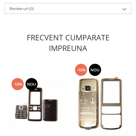
Lenovo
Review-uri
(0)
LG
Motorola
Nokia
FRECVENT CUMPARATE
Oppo
Samsung
IMPREUNA
Sony
Vodafone
Wiko
-10%
NOU
Xiaomi
-10%
NOU
ZTE
Mufa incarcare
Allview
Asus
Lenovo
Nokia
Samsung