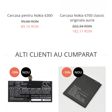
Placi de baza
Placa de baza Allview
Carcasa pentru Nokia 6300
Carcasa Nokia 6700 classic
Alcatel
originala aurie
99,00 RON
Apple
202,34 RON
89,10 RON
182,11 RON
Asus
HTC
Huawei
LG
ALTI CLIENTI AU CUMPARAT
Nokia
Oppo
Samsung
-10%
NOU
-10%
NOU
Sony
Rama mijloc telefon
Allview
Allview
Huawei
LG