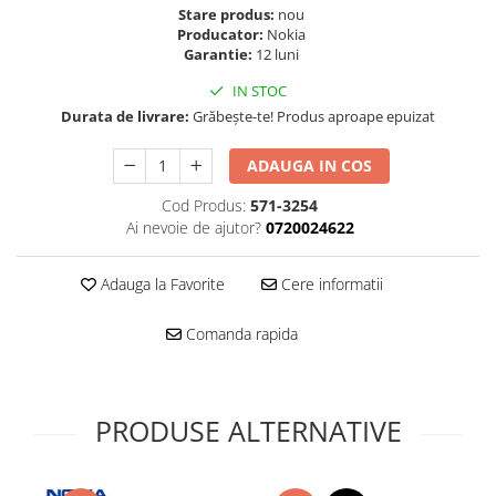
Folie scticla
Stare produs:
nou
Kodak
Geam camera
Producator:
Nokia
Logitec
Garantie:
12 luni
Huse
Makita
Laveta
IN STOC
Maxcom
Durata de livrare:
Grăbește-te! Produs aproape epuizat
Mufa Jack
Meizu
Pen
ADAUGA IN COS
Nokia
Periute de dinti electrice
OralB
Prelungitor USB
Cod Produs:
571-3254
Philips
Ai nevoie de ajutor?
0720024622
Rama ras
RC LiPo
Suport MicroUSB
Adauga la Favorite
Cere informatii
Summer
Suport Sim
Toshiba
Suruburi
Comanda rapida
Ulefone
Taste
UMI
Carcasa telefon
Vodafone
Allview
PRODUSE ALTERNATIVE
Wella
Carcasa LG
Wiko Lenny
Carcasa Nokia
ZTE