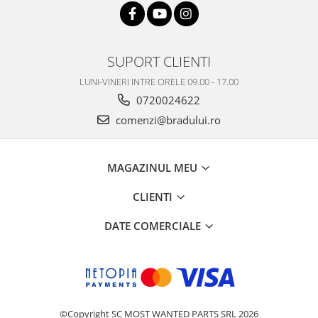
Philips
Sony
Touchscreen Huawei
SUPORT CLIENTI
Touchscreen Lenovo
LUNI-VINERI INTRE ORELE 09.00 - 17.00
Touchscreen Samsung
0720024622
UTOK
comenzi@bradului.ro
Vodafone
Vonino
Wiko
MAGAZINUL MEU
ZTE
CLIENTI
DATE COMERCIALE
©Copyright SC MOST WANTED PARTS SRL 2026