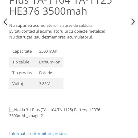
Nokia
HE376 3500mah
Samsung
Sony
Nu supuneti acumulatorul la surse de caldura!
Display
Evitati contactul acumulatorului cu obiecte metalice!
Nu distrugeti sau dezmembrati acumulatorul.
Acer
Alcatel
Capacitate
3500 mAh
Allview
Tip celule
Lithium-ion
Asus
Asus
Tip produs
Baterie
Blackberry
Voltaj
3.85 V
Blackview
Display Oneplus
HTC
HTC
Huawei
Iphone
Informatii conformitate produs
IPOD