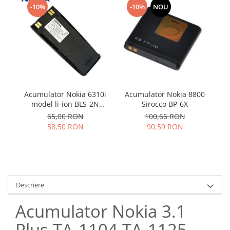
Samsung
-10%
-10%
NOU
Benzi flex
Sony
Banda tastatura
Cablu coaxial
Flex antena
Flex buton
Flex casca
Flex incarcare
Acumulator Nokia 6310i
Acumulator Nokia 8800
A
model li-ion BLS-2N
Sirocco BP-6X
8
Flex LCD
folosit
65,00 RON
100,66 RON
Flex pornire
58,50 RON
90,59 RON
Flex volum
Sonerie
Camera video telefon
Allview
Descriere
Apple
HTC
Acumulator Nokia 3.1
iPhone
Plus TA-1104 TA-1125
LG