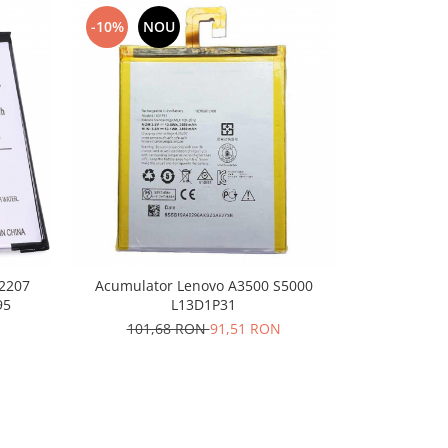
-10%
NOU
-10%
N
A2207
Acumulator Lenovo A3500 S5000
Acumulator
95
L13D1P31
202,
101,68 RON
91,51 RON