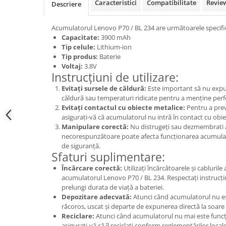
Samsung
Caracteristici
Compatibilitate
Revie
Descriere
Benzi flex
Sony
Banda tastatura
Acumulatorul Lenovo P70 / BL 234 are următoarele specificați
Cablu coaxial
Capacitate:
3900 mAh
Tip celule:
Lithium-ion
Flex antena
Tip produs:
Baterie
Flex buton
Voltaj:
3.8V
Instrucțiuni de utilizare:
Flex casca
Evitați sursele de căldură:
Este important să nu expu
Flex incarcare
căldură sau temperaturi ridicate pentru a menține perf
Flex LCD
Evitați contactul cu obiecte metalice:
Pentru a preve
Flex pornire
asigurați-vă că acumulatorul nu intră în contact cu obie
Manipulare corectă:
Nu distrugeți sau dezmembrati 
Flex volum
necorespunzătoare poate afecta funcționarea acumulato
Sonerie
de siguranță.
Sfaturi suplimentare:
Camera video telefon
Încărcare corectă:
Utilizați încărcătoarele și cabluril
Allview
acumulatorul Lenovo P70 / BL 234. Respectați instrucți
Apple
prelungi durata de viață a bateriei.
Depozitare adecvată:
Atunci când acumulatorul nu este
HTC
răcoros, uscat și departe de expunerea directă la soare 
iPhone
Reciclare:
Atunci când acumulatorul nu mai este funcț
LG
asigurați-vă că îl reciclați conform reglementărilor locale