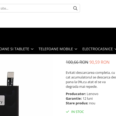
OANE SI TABLETE
TELEFOANE MOBILE
ELECTROCASNICE
100,66 RON
90,59 RON
Evitati descarcarea completa, cu
cat acumulatorul se descarca de
pana la 0%,cu atat el se va
degrada mai repede.
Producator:
Lenovo
Garantie:
12 luni
Stare produs:
nou
IN STOC