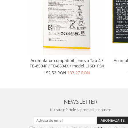
Placi de baza
Placa de baza Allview
Alcatel
Apple
Asus
HTC
Huawei
LG
Acumulator compatibil Lenovo Tab 4 /
Acumul
TB-8504F / TB-8504X / model L16D1P34
Nokia
152,52 RON
137,27 RON
Oppo
Samsung
Sony
Rama mijloc telefon
NEWSLETTER
Allview
Nu rata ofertele si promotiile noastre
Allview
Huawei
LG