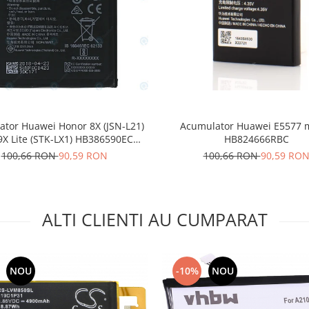
tor Huawei Honor 8X (JSN-L21)
Acumulator Huawei E5577 
9X Lite (STK-LX1) HB386590ECW
HB824666RBC
3750mAh 24022735
100,66 RON
90,59 RON
100,66 RON
90,59 RO
ALTI CLIENTI AU CUMPARAT
NOU
-10%
NOU