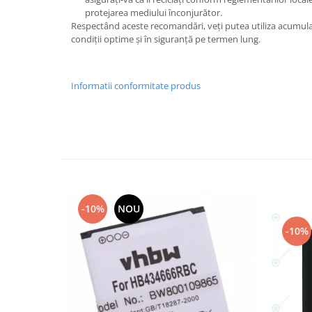
protejarea mediului înconjurător.
Nokia
Respectând aceste recomandări, veți putea utiliza acumula
Samsung
condiții optime și în siguranță pe termen lung.
Sony
Display
Informatii conformitate produs
Acer
Alcatel
Allview
Asus
Asus
Blackberry
Blackview
-10%
NOU
Display Oneplus
-10%
HTC
HTC
Huawei
Iphone
IPOD