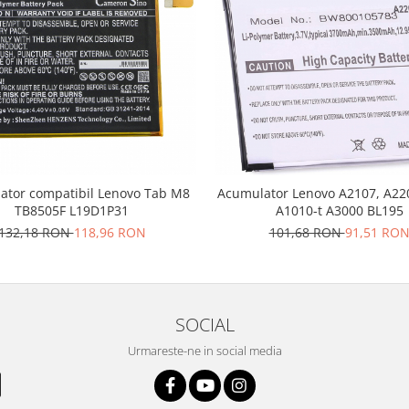
ator compatibil Lenovo Tab M8
Acumulator Lenovo A2107, A22
TB8505F L19D1P31
A1010-t A3000 BL195
132,18 RON
118,96 RON
101,68 RON
91,51 RO
SOCIAL
Urmareste-ne in social media