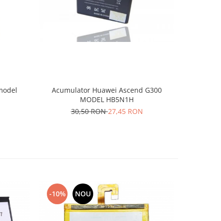
-10%
Acumulator Huawei Ascend G300
model
Acumul
MODEL HB5N1H
H
30,50 RON
27,45 RON
N
3
-10%
NOU