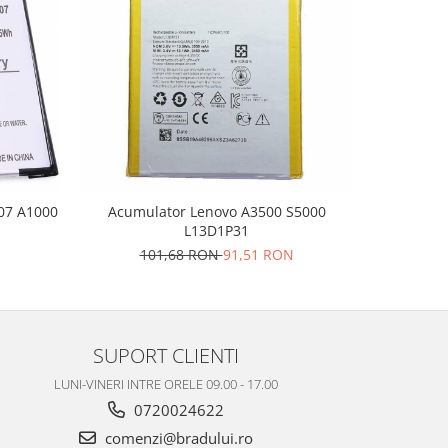
-10%
07 A1000
Acumulator Lenovo A3500 S5000
Acumulat
L13D1P31
20
N
101,68 RON
91,51 RON
SUPORT CLIENTI
LUNI-VINERI INTRE ORELE 09.00 - 17.00
0720024622
comenzi@bradului.ro