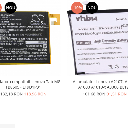
%
NOU
-10%
NOU
ator compatibil Lenovo Tab M8
Acumulator Lenovo A2107, 
TB8505F L19D1P31
A1000 A1010-t A3000 BL1
132,18 RON
118,96 RON
101,68 RON
91,51 RON