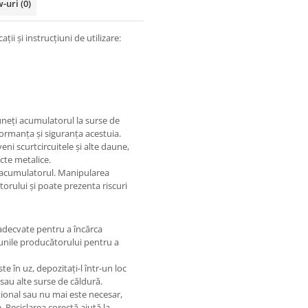
w-uri
(0)
i și instrucțiuni de utilizare:
neți acumulatorul la surse de
ormanța și siguranța acestuia.
ni scurtcircuitele și alte daune,
cte metalice.
acumulatorul. Manipularea
rului și poate prezenta riscuri
e adecvate pentru a încărca
unile producătorului pentru a
 în uz, depozitați-l într-un loc
sau alte surse de căldură.
ional sau nu mai este necesar,
. Reciclarea corectă ajută la