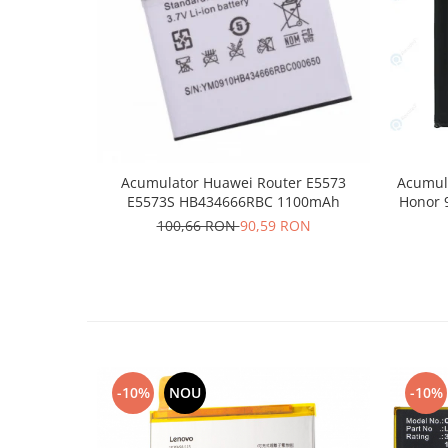
Lenovo
LG
Motorola
Nokia
Oppo
Samsung
Sony
Acumulator Huawei Router E5573
Acumula
E5573S HB434666RBC 1100mAh
Honor 
Vodafone
100,66 RON
90,59 RON
Wiko
Xiaomi
ZTE
Mufa incarcare
Allview
Asus
Lenovo
-10%
NOU
-10%
Nokia
Samsung