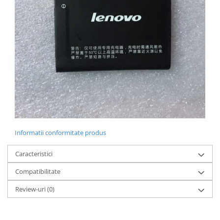
Placi de baza
Placa de baza Allview
Alcatel
Apple
Asus
HTC
Huawei
LG
Nokia
Oppo
Informatii conformitate produs
Samsung
Sony
Caracteristici
Rama mijloc telefon
Compatibilitate
Allview
Review-uri
(0)
Allview
Huawei
LG