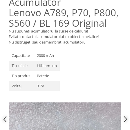
Acumulator
Nokia
Lenovo A789, P70, P800,
Samsung
S560 / BL 169 Original
Sony
Display
Nu supuneti acumulatorul la surse de caldura!
Evitati contactul acumulatorului cu obiecte metalice!
Acer
Nu distrugeti sau dezmembrati acumulatorul!
Alcatel
Allview
Capacitate
2000 mAh
Asus
Tip celule
Lithium-ion
Asus
Blackberry
Tip produs
Baterie
Blackview
Voltaj
3.7V
Display Oneplus
HTC
HTC
Huawei
Iphone
IPOD