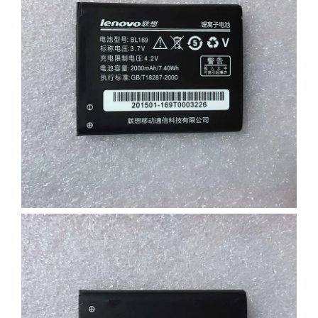
Lenovo
LG
Motorola
Nokia
Oppo
Samsung
Sony
Vodafone
Wiko
Xiaomi
ZTE
Mufa incarcare
Allview
Asus
Lenovo
Nokia
Samsung