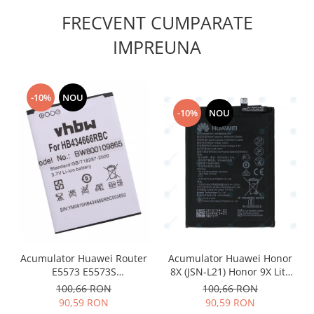
Nokia
FRECVENT CUMPARATE
Samsung
IMPREUNA
Vodafone
Xiaomi
Touchscreen
-10%
NOU
Acer
-10%
NOU
ALCATEL
Allview
Blackberry
E-BODA
Google
HTC
Iphone
LG
Acumulator Huawei Router
Acumulator Huawei Honor
E5573 E5573S
8X (JSN-L21) Honor 9X Lite
MEIZU
HB434666RBC 1100mAh
(STK-LX1) HB386590ECW
100,66 RON
100,66 RON
Motorola
3750mAh 24022735
90,59 RON
90,59 RON
Nokia