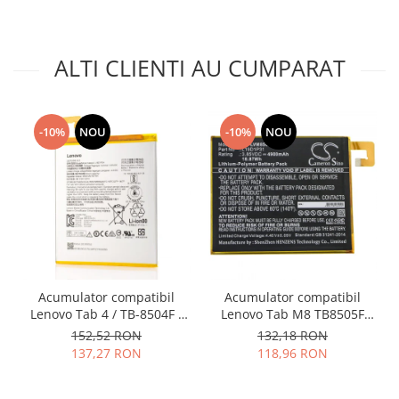
Philips
Sony
ALTI CLIENTI AU CUMPARAT
Touchscreen Huawei
Touchscreen Lenovo
Touchscreen Samsung
-10%
NOU
-10%
NOU
UTOK
Vodafone
Vonino
Wiko
ZTE
Acumulator compatibil
Acumulator compatibil
Lenovo Tab 4 / TB-8504F /
Lenovo Tab M8 TB8505F
TB-8504X / model L16D1P34
L19D1P31
152,52 RON
132,18 RON
137,27 RON
118,96 RON