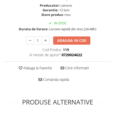
Folie scticla
Producator:
Lenovo
Kodak
Geam camera
Garantie:
12 luni
Logitec
Huse
Stare produs:
nou
Makita
Laveta
IN STOC
Maxcom
Mufa Jack
Durata de livrare:
Livrare rapidă din stoc (24-48h)
Meizu
Pen
Nokia
ADAUGA IN COS
Periute de dinti electrice
OralB
Prelungitor USB
Cod Produs:
119
Philips
Rama ras
Ai nevoie de ajutor?
0720024622
RC LiPo
Suport MicroUSB
Summer
Suport Sim
Adauga la Favorite
Cere informatii
Toshiba
Suruburi
Ulefone
Comanda rapida
Taste
UMI
Carcasa telefon
Vodafone
Allview
Wella
PRODUSE ALTERNATIVE
Carcasa LG
Wiko Lenny
Carcasa Nokia
ZTE