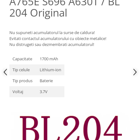
A765E S696 A630T / BL
Nokia
204 Original
Samsung
Sony
Display
Nu supuneti acumulatorul la surse de caldura!
Evitati contactul acumulatorului cu obiecte metalice!
Acer
Nu distrugeti sau dezmembrati acumulatorul!
Alcatel
Allview
Capacitate
1700 mAh
Asus
Tip celule
Lithium-ion
Asus
Tip produs
Baterie
Blackberry
Blackview
Voltaj
3.7V
Display Oneplus
HTC
HTC
Huawei
Iphone
IPOD