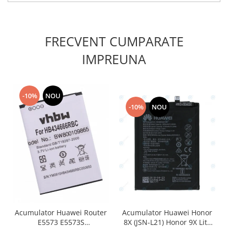
Placi de baza
Placa de baza Allview
FRECVENT CUMPARATE
Alcatel
Apple
IMPREUNA
Asus
HTC
Huawei
-10%
NOU
LG
-10%
NOU
Nokia
Oppo
Samsung
Sony
Rama mijloc telefon
Allview
Allview
Acumulator Huawei Router
Acumulator Huawei Honor
Huawei
E5573 E5573S
8X (JSN-L21) Honor 9X Lite
LG