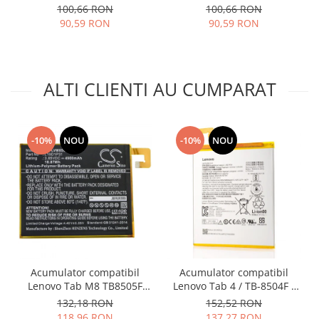
HB434666RBC 1100mAh
(STK-LX1) HB386590ECW
100,66 RON
100,66 RON
Nokia
3750mAh 24022735
90,59 RON
90,59 RON
Samsung
Vodafone
Xiaomi
ALTI CLIENTI AU CUMPARAT
Touchscreen
Acer
ALCATEL
-10%
NOU
-10%
NOU
Allview
Blackberry
E-BODA
Google
HTC
Iphone
LG
Acumulator compatibil
Acumulator compatibil
MEIZU
Lenovo Tab M8 TB8505F
Lenovo Tab 4 / TB-8504F /
Motorola
L19D1P31
TB-8504X / model L16D1P34
132,18 RON
152,52 RON
Nokia
118,96 RON
137,27 RON