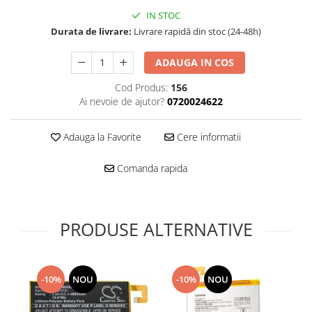
Folie scticla
IN STOC
Kodak
Geam camera
Durata de livrare:
Livrare rapidă din stoc (24-48h)
Logitec
Huse
Makita
Laveta
ADAUGA IN COS
Maxcom
Mufa Jack
Cod Produs:
156
Meizu
Pen
Ai nevoie de ajutor?
0720024622
Nokia
Periute de dinti electrice
OralB
Prelungitor USB
Adauga la Favorite
Cere informatii
Philips
Rama ras
RC LiPo
Suport MicroUSB
Comanda rapida
Summer
Suport Sim
Toshiba
Suruburi
Ulefone
Taste
PRODUSE ALTERNATIVE
UMI
Carcasa telefon
Vodafone
Allview
Wella
Carcasa LG
-10%
NOU
-10%
NOU
Wiko Lenny
Carcasa Nokia
ZTE