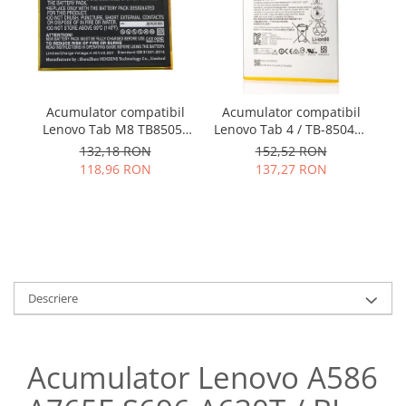
Samsung
Benzi flex
Sony
Banda tastatura
Cablu coaxial
Flex antena
Acumulator compatibil
Acumulator compatibil
Ac
Flex buton
Lenovo Tab M8 TB8505F
Lenovo Tab 4 / TB-8504F /
Flex casca
L19D1P31
TB-8504X / model
132,18 RON
152,52 RON
Flex incarcare
L16D1P34
118,96 RON
137,27 RON
Flex LCD
Flex pornire
Flex volum
Sonerie
Camera video telefon
Descriere
Allview
Apple
HTC
Acumulator Lenovo A586
iPhone
LG