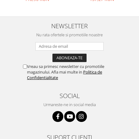
Philips
Sony
Touchscreen Huawei
NEWSLETTER
Touchscreen Lenovo
Nu rata ofertele si promotiile noastre
Touchscreen Samsung
UTOK
Vodafone
Vonino
Vreau sa primesc newsletter cu promotiile
Wiko
magazinului. Afla mai multe in
Politica de
Confidentialitate
ZTE
SOCIAL
Urmareste-ne in social media
SUPORT CLIENTI