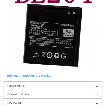
Lenovo
LG
Motorola
Nokia
Oppo
Samsung
Sony
Vodafone
Wiko
Xiaomi
ZTE
Mufa incarcare
Informatii conformitate produs
Allview
Caracteristici
Asus
Lenovo
Compatibilitate
Nokia
Review-uri
(0)
Samsung