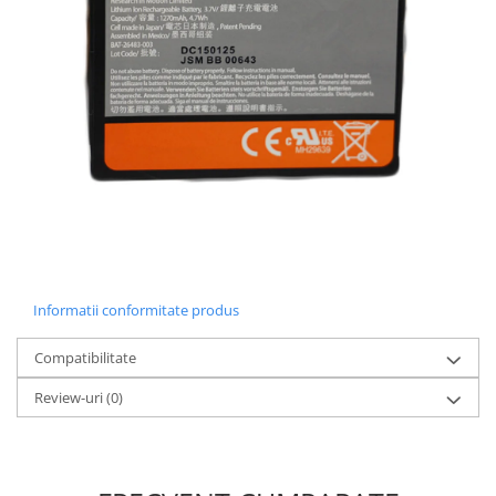
Lenovo
LG
Motorola
Nokia
Oppo
Samsung
Sony
Vodafone
Wiko
Xiaomi
ZTE
Informatii conformitate produs
Mufa incarcare
Compatibilitate
Allview
Review-uri
(0)
Asus
Lenovo
Nokia
Samsung