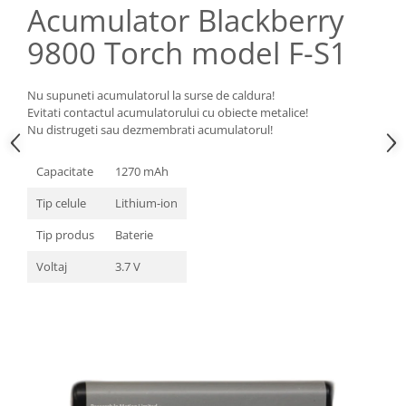
Acumulator Blackberry
Nokia
9800 Torch model F-S1
Samsung
Sony
Display
Nu supuneti acumulatorul la surse de caldura!
Evitati contactul acumulatorului cu obiecte metalice!
Acer
Nu distrugeti sau dezmembrati acumulatorul!
Alcatel
Allview
Capacitate
1270 mAh
Asus
Tip celule
Lithium-ion
Asus
Tip produs
Baterie
Blackberry
Blackview
Voltaj
3.7 V
Display Oneplus
HTC
HTC
Huawei
Iphone
IPOD