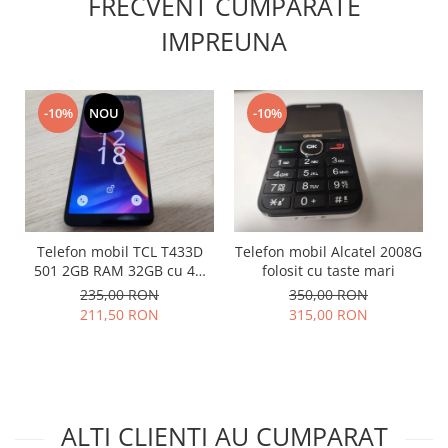
FRECVENT CUMPARATE
Placi de baza
IMPREUNA
Placa de baza Allview
Alcatel
Apple
-10%
NOU
-10%
Asus
HTC
Huawei
LG
Nokia
Telefon mobil TCL T433D
Telefon mobil Alcatel 2008G
Oppo
501 2GB RAM 32GB cu 4G
folosit cu taste mari
Samsung
impecabil
235,00 RON
350,00 RON
Sony
211,50 RON
315,00 RON
Rama mijloc telefon
Allview
Allview
Huawei
ALTI CLIENTI AU CUMPARAT
LG