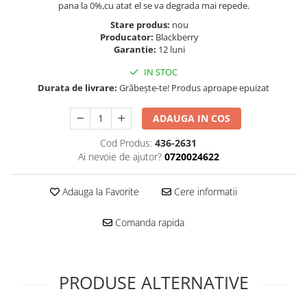
Folie scticla
pana la 0%,cu atat el se va degrada mai repede.
Kodak
Geam camera
Stare produs:
nou
Logitec
Huse
Producator:
Blackberry
Garantie:
12 luni
Makita
Laveta
Maxcom
IN STOC
Mufa Jack
Meizu
Durata de livrare:
Grăbește-te! Produs aproape epuizat
Pen
Nokia
Periute de dinti electrice
ADAUGA IN COS
OralB
Prelungitor USB
Philips
Cod Produs:
436-2631
Rama ras
Ai nevoie de ajutor?
0720024622
RC LiPo
Suport MicroUSB
Summer
Suport Sim
Adauga la Favorite
Cere informatii
Toshiba
Suruburi
Ulefone
Taste
Comanda rapida
UMI
Carcasa telefon
Vodafone
Allview
Wella
Carcasa LG
PRODUSE ALTERNATIVE
Wiko Lenny
Carcasa Nokia
ZTE