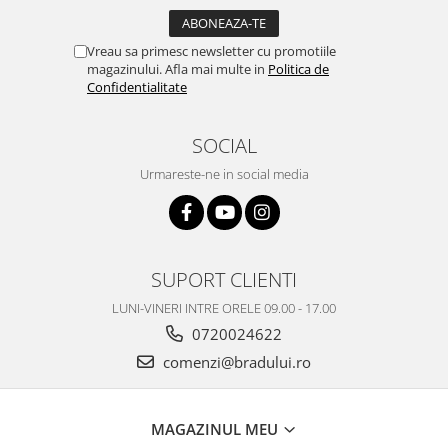
Philips
Sony
Vreau sa primesc newsletter cu promotiile
magazinului. Afla mai multe in
Politica de
Touchscreen Huawei
Confidentialitate
Touchscreen Lenovo
Touchscreen Samsung
SOCIAL
UTOK
Urmareste-ne in social media
Vodafone
Vonino
Wiko
ZTE
SUPORT CLIENTI
LUNI-VINERI INTRE ORELE 09.00 - 17.00
0720024622
comenzi@bradului.ro
MAGAZINUL MEU