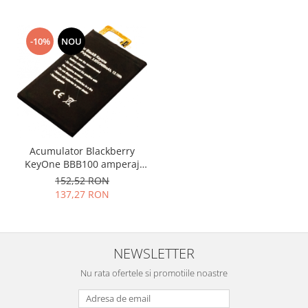
Nokia
Samsung
-10%
NOU
Vodafone
Xiaomi
Touchscreen
Acer
ALCATEL
Allview
Acumulator Blackberry
Blackberry
KeyOne BBB100 amperaj
3440mah TLP034E1
E-BODA
152,52 RON
137,27 RON
Google
HTC
Iphone
NEWSLETTER
LG
MEIZU
Nu rata ofertele si promotiile noastre
Motorola
Nokia