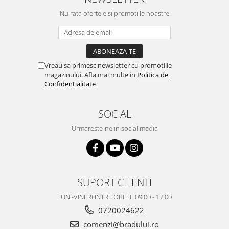
Nokia
Nu rata ofertele si promotiile noastre
Samsung
Vodafone
Xiaomi
Touchscreen
Vreau sa primesc newsletter cu promotiile
magazinului. Afla mai multe in
Politica de
Acer
Confidentialitate
ALCATEL
Allview
SOCIAL
Blackberry
Urmareste-ne in social media
E-BODA
Google
HTC
Iphone
SUPORT CLIENTI
LG
LUNI-VINERI INTRE ORELE 09.00 - 17.00
MEIZU
0720024622
Motorola
comenzi@bradului.ro
Nokia