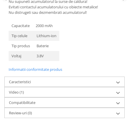
Nu supuneti acumulatorul la surse de caldura!
Nokia
Evitati contactul acumulatorului cu obiecte metalice!
Nu distrugeti sau dezmembrati acumulatorul!
Samsung
Sony
Capacitate
2000 mAh
Display
Tip celule
Lithium-ion
Acer
Alcatel
Tip produs
Baterie
Allview
Voltaj
3.8V
Asus
Asus
Informatii conformitate produs
Blackberry
Caracteristici
Blackview
Display Oneplus
Video
(1)
HTC
Compatibilitate
HTC
Huawei
Review-uri
(0)
Iphone
IPOD