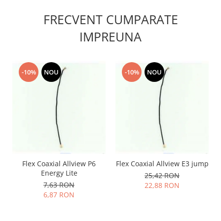
Lenovo
FRECVENT CUMPARATE
LG
IMPREUNA
Motorola
Nokia
Oppo
-10%
NOU
-10%
NOU
Samsung
Sony
Vodafone
Wiko
Xiaomi
ZTE
Mufa incarcare
Flex Coaxial Allview P6
Flex Coaxial Allview E3 jump
Allview
Energy Lite
25,42 RON
Asus
7,63 RON
22,88 RON
Lenovo
6,87 RON
Nokia
Samsung