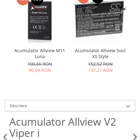
Samsung
Benzi flex
Sony
Banda tastatura
Cablu coaxial
Flex antena
Flex buton
Flex casca
Acumulator Allview M11
Acumulator Allview Soul
A
Flex incarcare
Luna
X5 Style
Flex LCD
100,66 RON
152,52 RON
90,59 RON
137,27 RON
Flex pornire
Flex volum
Sonerie
Camera video telefon
Allview
Descriere
Apple
Acumulator Allview V2
HTC
Viper i
iPhone
LG