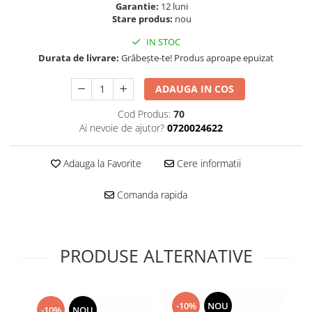
Folie scticla
Garantie:
12 luni
Kodak
Geam camera
Stare produs:
nou
Logitec
Huse
IN STOC
Makita
Laveta
Durata de livrare:
Grăbește-te! Produs aproape epuizat
Maxcom
Mufa Jack
Meizu
ADAUGA IN COS
Pen
Nokia
Periute de dinti electrice
Cod Produs:
70
OralB
Prelungitor USB
Ai nevoie de ajutor?
0720024622
Philips
Rama ras
RC LiPo
Adauga la Favorite
Cere informatii
Suport MicroUSB
Summer
Suport Sim
Comanda rapida
Toshiba
Suruburi
Ulefone
Taste
UMI
Carcasa telefon
PRODUSE ALTERNATIVE
Vodafone
Allview
Wella
Carcasa LG
Wiko Lenny
Carcasa Nokia
ZTE
-10%
NOU
-10%
NOU