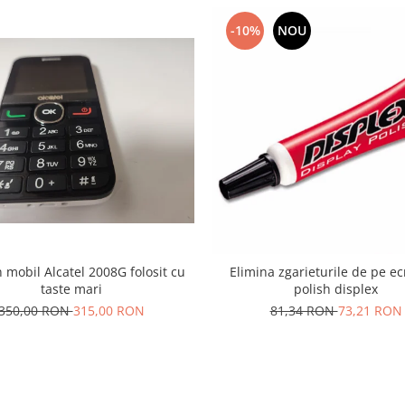
-10%
NOU
 mobil Alcatel 2008G folosit cu
Elimina zgarieturile de pe e
taste mari
polish displex
350,00 RON
315,00 RON
81,34 RON
73,21 RON