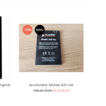
-10%
NOU
-10%
riginal
Acumulator Allview A20 Lite
Acumu
N
100,66 RON
90,59 RON
1