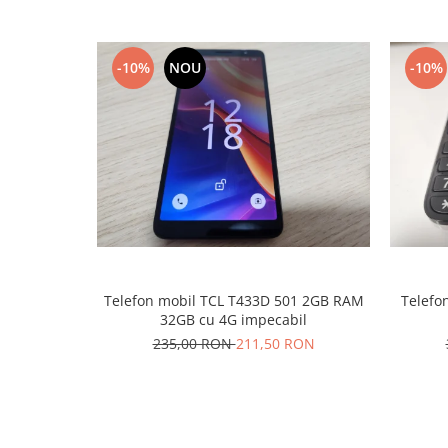
Nokia
Samsung
-10%
NOU
-10%
Sony
Display
Acer
Alcatel
Allview
Asus
Asus
Blackberry
Blackview
Telefon mobil TCL T433D 501 2GB RAM
Telefon
Display Oneplus
32GB cu 4G impecabil
HTC
235,00 RON
211,50 RON
HTC
Huawei
Iphone
IPOD