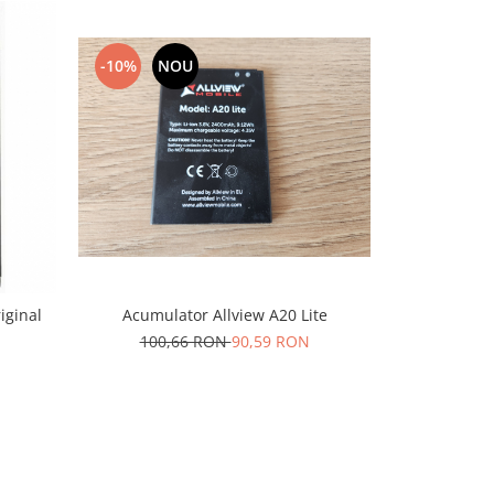
-10%
NOU
-10%
N
Acumulator Allview A20 Lite
iginal
Acumulat
100,66 RON
90,59 RON
50,