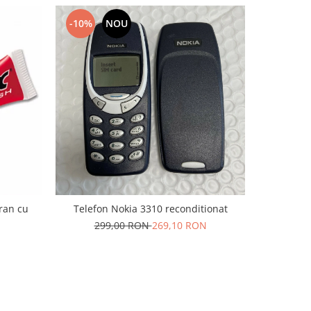
-10%
NOU
-10%
cran cu
Telefon Nokia 3310 reconditionat
Acumulat
299,00 RON
269,10 RON
6