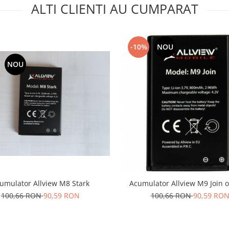
ALTI CLIENTI AU CUMPARAT
-10%
NOU
NOU
umulator Allview M8 Stark
Acumulator Allview M9 Join o
100,66 RON
90,59 RON
100,66 RON
90,59 RO