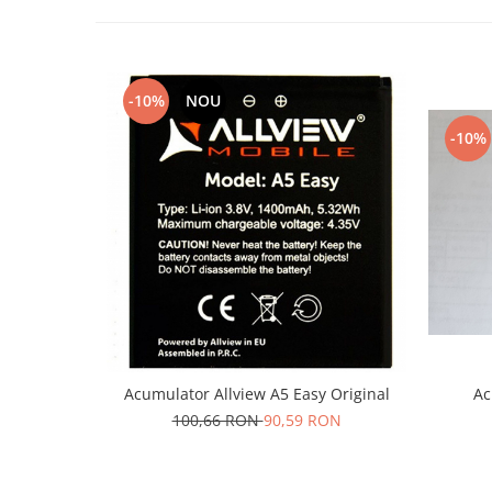
Lenovo
LG
Motorola
-10%
NOU
Nokia
Oppo
-10%
Samsung
Sony
Vodafone
Wiko
Xiaomi
ZTE
Mufa incarcare
Allview
Acumulator Allview A5 Easy Original
Ac
Asus
100,66 RON
90,59 RON
Lenovo
Nokia
Samsung