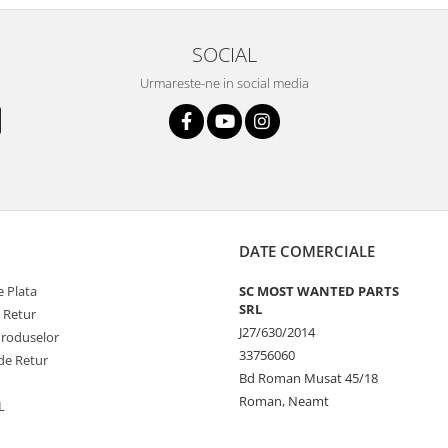
SOCIAL
Urmareste-ne in social media
DATE COMERCIALE
 Plata
SC MOST WANTED PARTS
SRL
e Retur
J27/630/2014
Produselor
33756060
de Retur
Bd Roman Musat 45/18
Roman, Neamt
L