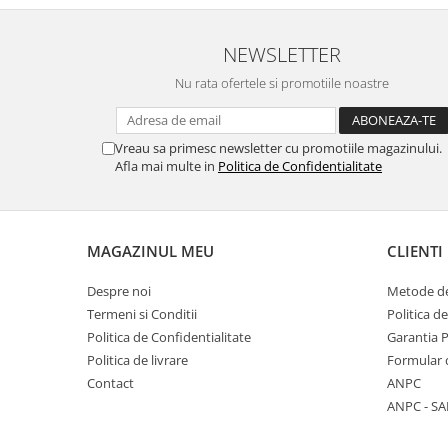
Placi de baza
NEWSLETTER
Placa de baza Allview
Alcatel
Nu rata ofertele si promotiile noastre
Apple
Asus
Vreau sa primesc newsletter cu promotiile magazinului.
HTC
Afla mai multe in
Politica de Confidentialitate
Huawei
LG
Nokia
MAGAZINUL MEU
CLIENTI
Oppo
Samsung
Despre noi
Metode de
Sony
Termeni si Conditii
Politica d
Rama mijloc telefon
Politica de Confidentialitate
Garantia 
Politica de livrare
Formular 
Allview
Contact
ANPC
Allview
ANPC - SA
Huawei
LG