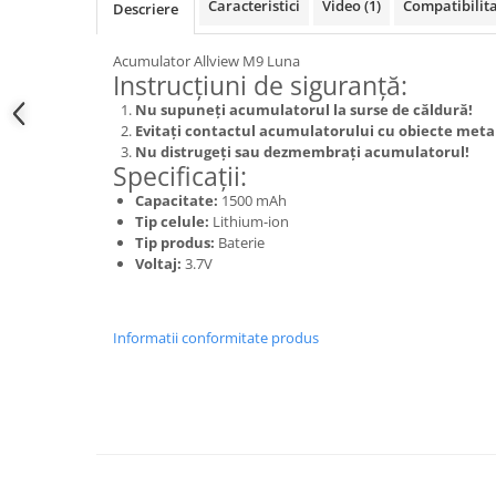
Samsung
Caracteristici
Video
(1)
Compatibilit
Descriere
Benzi flex
Sony
Banda tastatura
Acumulator Allview M9 Luna
Instrucțiuni de siguranță:
Cablu coaxial
Nu supuneți acumulatorul la surse de căldură!
Flex antena
Evitați contactul acumulatorului cu obiecte metal
Flex buton
Nu distrugeți sau dezmembrați acumulatorul!
Flex casca
Specificații:
Flex incarcare
Capacitate:
1500 mAh
Tip celule:
Lithium-ion
Flex LCD
Tip produs:
Baterie
Flex pornire
Voltaj:
3.7V
Flex volum
Sonerie
Informatii conformitate produs
Camera video telefon
Allview
Apple
HTC
iPhone
LG