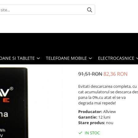
OANE SI TABLETE
TELEFOANE MOBILE
ELECTROCASNICE
91,51 RON
82,36 RON
Evitati descarcarea completa, cu
cat acumulatorul se descarca de
pana la 0%,cu atat el se va
degrada mai repede!
Producator:
Allview
Garantie:
12 luni
Stare produs:
nou
IN STOC