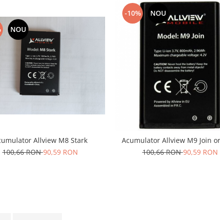
-10%
NOU
%
NOU
umulator Allview M8 Stark
Acumulator Allview M9 Join or
100,66 RON
90,59 RON
100,66 RON
90,59 RON