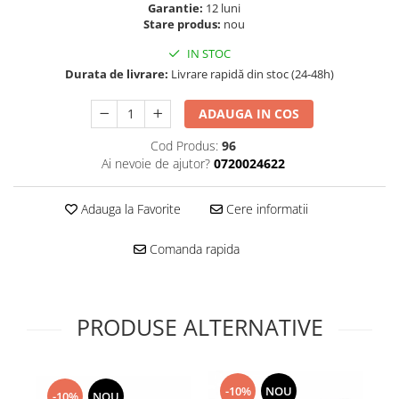
Folie scticla
Garantie:
12 luni
Kodak
Stare produs:
nou
Geam camera
Logitec
Huse
IN STOC
Makita
Laveta
Durata de livrare:
Livrare rapidă din stoc (24-48h)
Maxcom
Mufa Jack
Meizu
ADAUGA IN COS
Pen
Nokia
Periute de dinti electrice
Cod Produs:
96
OralB
Ai nevoie de ajutor?
0720024622
Prelungitor USB
Philips
Rama ras
RC LiPo
Adauga la Favorite
Cere informatii
Suport MicroUSB
Summer
Suport Sim
Comanda rapida
Toshiba
Suruburi
Ulefone
Taste
UMI
Carcasa telefon
PRODUSE ALTERNATIVE
Vodafone
Allview
Wella
Carcasa LG
Wiko Lenny
Carcasa Nokia
ZTE
-10%
NOU
-10%
NOU