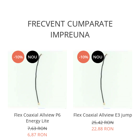
Lenovo
LG
FRECVENT CUMPARATE
Motorola
Nokia
IMPREUNA
Oppo
Samsung
Sony
-10%
NOU
-10%
NOU
Vodafone
Wiko
Xiaomi
ZTE
Mufa incarcare
Allview
Asus
Flex Coaxial Allview P6
Flex Coaxial Allview E3 jump
Energy Lite
Lenovo
25,42 RON
7,63 RON
22,88 RON
Nokia
6,87 RON
Samsung