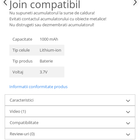
Join compatibil
Nokia
Nu supuneti acumulatorul la surse de caldura!
Samsung
Evitati contactul acumulatorului cu obiecte metalice!
Sony
Nu distrugeti sau dezmembrati acumulatorul!
Display
Capacitate
1000 mAh
Acer
Alcatel
Tip celule
Lithium-ion
Allview
Tip produs
Baterie
Asus
Voltaj
3.7V
Asus
Blackberry
Informatii conformitate produs
Blackview
Display Oneplus
Caracteristici
HTC
Video
(1)
HTC
Huawei
Compatibilitate
Iphone
Review-uri
(0)
IPOD