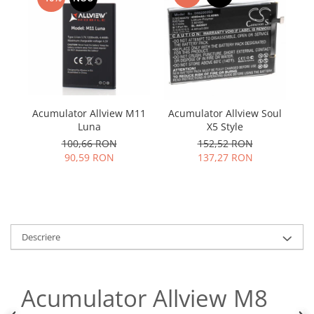
Samsung
Benzi flex
Sony
Banda tastatura
Cablu coaxial
Flex antena
Flex buton
Flex casca
Acumulator Allview M11
Acumulator Allview Soul
A
Flex incarcare
Luna
X5 Style
Flex LCD
100,66 RON
152,52 RON
90,59 RON
137,27 RON
Flex pornire
Flex volum
Sonerie
Camera video telefon
Descriere
Allview
Apple
HTC
Acumulator Allview M8
iPhone
LG