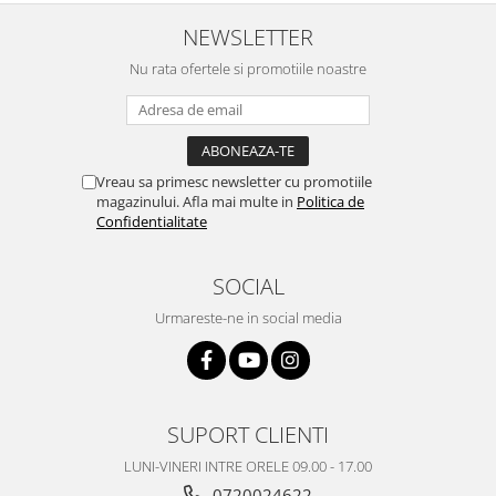
Nokia
NEWSLETTER
Samsung
Nu rata ofertele si promotiile noastre
Vodafone
Xiaomi
Touchscreen
Acer
Vreau sa primesc newsletter cu promotiile
magazinului. Afla mai multe in
Politica de
ALCATEL
Confidentialitate
Allview
Blackberry
SOCIAL
E-BODA
Urmareste-ne in social media
Google
HTC
Iphone
LG
SUPORT CLIENTI
MEIZU
Motorola
LUNI-VINERI INTRE ORELE 09.00 - 17.00
Nokia
0720024622