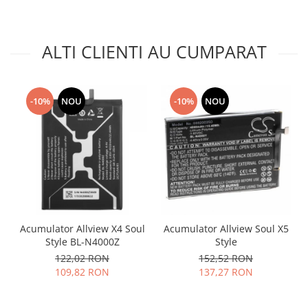
Placi de baza
Placa de baza Allview
ALTI CLIENTI AU CUMPARAT
Alcatel
Apple
Asus
-10%
NOU
-10%
NOU
HTC
Huawei
LG
Nokia
Oppo
Samsung
Sony
Acumulator Allview X4 Soul
Acumulator Allview Soul X5
Rama mijloc telefon
Style BL-N4000Z
Style
Allview
122,02 RON
152,52 RON
Allview
109,82 RON
137,27 RON
Huawei
LG