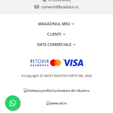
Philips
comenzi@bradului.ro
Sony
Touchscreen Huawei
MAGAZINUL MEU
Touchscreen Lenovo
Touchscreen Samsung
CLIENTI
UTOK
DATE COMERCIALE
Vodafone
Vonino
Wiko
ZTE
©Copyright SC MOST WANTED PARTS SRL 2026