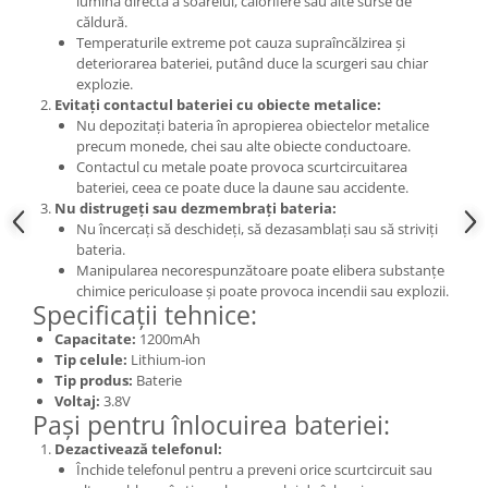
lumina directă a soarelui, calorifere sau alte surse de
Nokia
căldură.
Temperaturile extreme pot cauza supraîncălzirea și
Samsung
deteriorarea bateriei, putând duce la scurgeri sau chiar
Sony
explozie.
Evitați contactul bateriei cu obiecte metalice:
Display
Nu depozitați bateria în apropierea obiectelor metalice
Acer
precum monede, chei sau alte obiecte conductoare.
Contactul cu metale poate provoca scurtcircuitarea
Alcatel
bateriei, ceea ce poate duce la daune sau accidente.
Allview
Nu distrugeți sau dezmembrați bateria:
Asus
Nu încercați să deschideți, să dezasamblați sau să striviți
bateria.
Asus
Manipularea necorespunzătoare poate elibera substanțe
Blackberry
chimice periculoase și poate provoca incendii sau explozii.
Specificații tehnice:
Blackview
Display Oneplus
Capacitate:
1200mAh
Tip celule:
Lithium-ion
HTC
Tip produs:
Baterie
HTC
Voltaj:
3.8V
Pași pentru înlocuirea bateriei:
Huawei
Dezactivează telefonul:
Iphone
Închide telefonul pentru a preveni orice scurtcircuit sau
IPOD