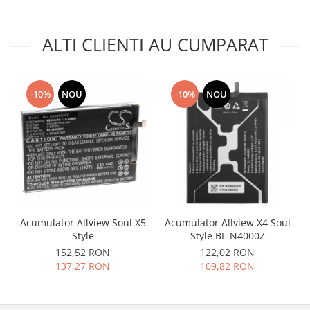
Nokia
Samsung
ALTI CLIENTI AU CUMPARAT
Vodafone
Xiaomi
Touchscreen
-10%
NOU
-10%
NOU
Acer
ALCATEL
Allview
Blackberry
E-BODA
Google
HTC
Acumulator Allview Soul X5
Acumulator Allview X4 Soul
Iphone
Style
Style BL-N4000Z
152,52 RON
122,02 RON
LG
137,27 RON
109,82 RON
MEIZU
Motorola
Nokia