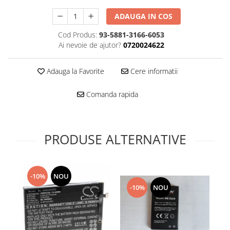
Folie scticla
Kodak
Geam camera
ADAUGA IN COS
Logitec
Huse
Cod Produs:
93-5881-3166-6053
Makita
Laveta
Ai nevoie de ajutor?
0720024622
Maxcom
Mufa Jack
Meizu
Pen
Adauga la Favorite
Cere informatii
Nokia
Periute de dinti electrice
OralB
Prelungitor USB
Comanda rapida
Philips
Rama ras
RC LiPo
Suport MicroUSB
Summer
Suport Sim
PRODUSE ALTERNATIVE
Toshiba
Suruburi
Ulefone
Taste
UMI
Carcasa telefon
-10%
NOU
Vodafone
-10%
NOU
Allview
Wella
Carcasa LG
Wiko Lenny
Carcasa Nokia
ZTE