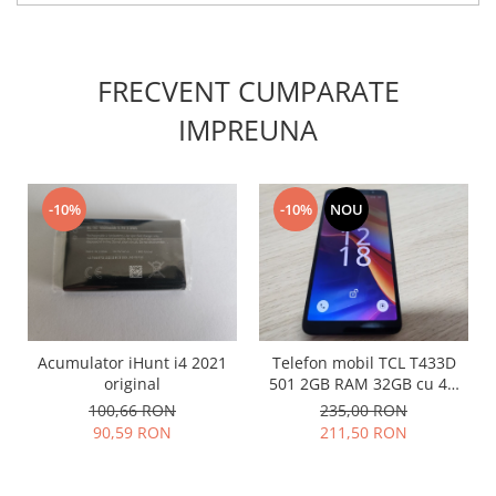
Placi de baza
Placa de baza Allview
FRECVENT CUMPARATE
Alcatel
Apple
IMPREUNA
Asus
HTC
Huawei
-10%
-10%
NOU
LG
Nokia
Oppo
Samsung
Sony
Acumulator iHunt i4 2021
Telefon mobil TCL T433D
Rama mijloc telefon
original
501 2GB RAM 32GB cu 4G
impecabil
Allview
100,66 RON
235,00 RON
90,59 RON
211,50 RON
Allview
Huawei
LG