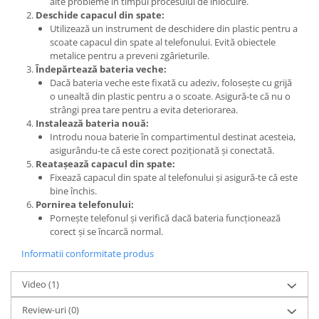
alte probleme în timpul procesului de înlocuire.
Lenovo
Deschide capacul din spate:
Utilizează un instrument de deschidere din plastic pentru a
LG
scoate capacul din spate al telefonului. Evită obiectele
Motorola
metalice pentru a preveni zgârieturile.
Nokia
Îndepărtează bateria veche:
Dacă bateria veche este fixată cu adeziv, folosește cu grijă
Oppo
o unealtă din plastic pentru a o scoate. Asigură-te că nu o
Samsung
strângi prea tare pentru a evita deteriorarea.
Instalează bateria nouă:
Sony
Introdu noua baterie în compartimentul destinat acesteia,
Vodafone
asigurându-te că este corect poziționată și conectată.
Wiko
Reatașează capacul din spate:
Fixează capacul din spate al telefonului și asigură-te că este
Xiaomi
bine închis.
ZTE
Pornirea telefonului:
Mufa incarcare
Pornește telefonul și verifică dacă bateria funcționează
corect și se încarcă normal.
Allview
Informatii conformitate produs
Asus
Lenovo
Video
(1)
Nokia
Review-uri
(0)
Samsung