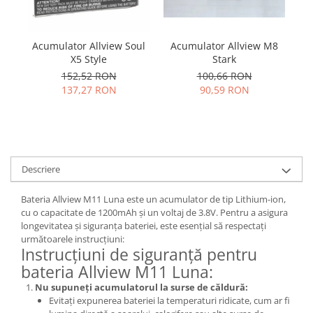
Samsung
Benzi flex
Sony
Banda tastatura
Acumulator Allview M8
Acumulator Allview Soul
A
Cablu coaxial
Stark
X5 Style
Flex antena
100,66 RON
152,52 RON
Flex buton
90,59 RON
137,27 RON
Flex casca
Flex incarcare
Flex LCD
Flex pornire
Descriere
Flex volum
Sonerie
Bateria Allview M11 Luna este un acumulator de tip Lithium-ion,
cu o capacitate de 1200mAh și un voltaj de 3.8V. Pentru a asigura
Camera video telefon
longevitatea și siguranța bateriei, este esențial să respectați
Allview
următoarele instrucțiuni:
Instrucțiuni de siguranță pentru
Apple
bateria Allview M11 Luna:
HTC
Nu supuneți acumulatorul la surse de căldură:
iPhone
Evitați expunerea bateriei la temperaturi ridicate, cum ar fi
LG