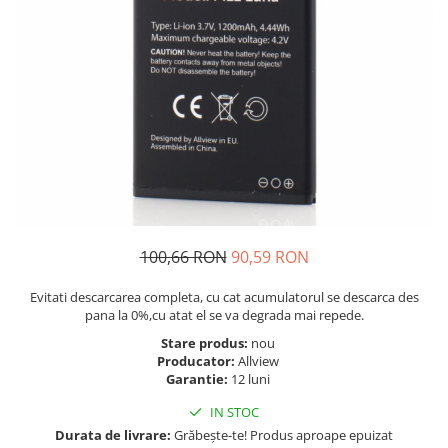
Telefoane Orange
Asus
adezivi
Bang & Olufsen
Telefoane Philips
Polish
Becker
Accesorii laptop
Telefoane Realme
Black & Decker
Alte componente
Telefoane Samsung
Blackview
Buton
Telefoane Sony
Bose
Cablu de date
Telefoane Vonino
Bosh
Camera Principala
Casio
Telefoane Vonino
Capac
Compex
Carduri memorie
Telefoane Wiko
Cubot
Casti handsfree
Telefoane Zte
100,66 RON
90,59 RON
Dewalt
Cip
Telefon Asus
Doogee
Cip imprimanta
Evitati descarcarea completa, cu cat acumulatorul se descarca des
Telefon E-Boda
e-boda
pana la 0%,cu atat el se va degrada mai repede.
Cititor Sim
Gardena
Telefon iHunt
Stare produs:
nou
Curea ceas
Producator:
Allview
Google
Cutii telefoane
Telefon LG
Garantie:
12 luni
HTC
Difuzor
Telefon Opo
IN STOC
iHunt
Filtru Camera
Durata de livrare:
Grăbește-te! Produs aproape epuizat
JBL