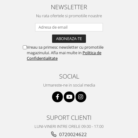
NEWSLETTER
Philips
Sony
Nu rata ofertele si promotiile noastre
Touchscreen Huawei
Touchscreen Lenovo
Touchscreen Samsung
UTOK
Vreau sa primesc newsletter cu promotiile
magazinului. Afla mai multe in
Politica de
Vodafone
Confidentialitate
Vonino
Wiko
SOCIAL
ZTE
Urmareste-ne in social media
SUPORT CLIENTI
LUNI-VINERI INTRE ORELE 09.00 - 17.00
0720024622