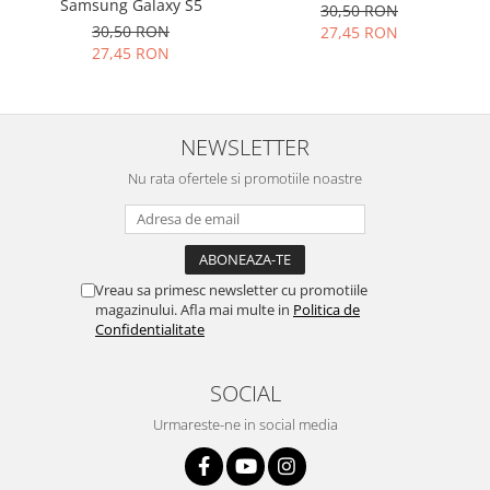
Samsung Galaxy S5
30,50 RON
Lenovo
30,50 RON
27,45 RON
LG
27,45 RON
Motorola
Nokia
Oppo
NEWSLETTER
Samsung
Nu rata ofertele si promotiile noastre
Sony
Vodafone
Wiko
Xiaomi
Vreau sa primesc newsletter cu promotiile
ZTE
magazinului. Afla mai multe in
Politica de
Confidentialitate
Mufa incarcare
Allview
SOCIAL
Asus
Lenovo
Urmareste-ne in social media
Nokia
Samsung