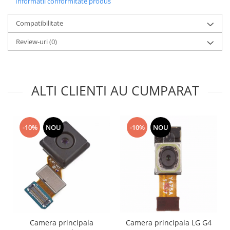
Informatii conformitate produs
Nokia
Compatibilitate
Samsung
Sony
Review-uri
(0)
Display
Acer
Alcatel
ALTI CLIENTI AU CUMPARAT
Allview
Asus
Asus
-10%
NOU
-10%
NOU
Blackberry
Blackview
Display Oneplus
HTC
HTC
Huawei
Iphone
Camera principala
Camera principala LG G4
IPOD