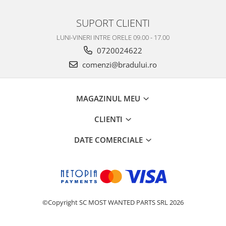
Placi de baza
SUPORT CLIENTI
Placa de baza Allview
LUNI-VINERI INTRE ORELE 09.00 - 17.00
Alcatel
0720024622
Apple
Asus
comenzi@bradului.ro
HTC
Huawei
MAGAZINUL MEU
LG
Nokia
CLIENTI
Oppo
DATE COMERCIALE
Samsung
Sony
Rama mijloc telefon
Allview
Allview
©Copyright SC MOST WANTED PARTS SRL 2026
Huawei
LG