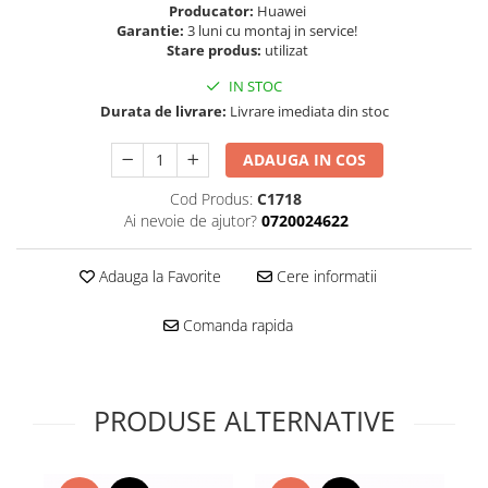
Folie scticla
Producator:
Huawei
Kodak
Geam camera
Garantie:
3 luni cu montaj in service!
Stare produs:
utilizat
Logitec
Huse
Makita
Laveta
IN STOC
Maxcom
Durata de livrare:
Livrare imediata din stoc
Mufa Jack
Meizu
Pen
ADAUGA IN COS
Nokia
Periute de dinti electrice
OralB
Cod Produs:
C1718
Prelungitor USB
Ai nevoie de ajutor?
0720024622
Philips
Rama ras
RC LiPo
Suport MicroUSB
Adauga la Favorite
Cere informatii
Summer
Suport Sim
Toshiba
Suruburi
Comanda rapida
Ulefone
Taste
UMI
Carcasa telefon
Vodafone
Allview
PRODUSE ALTERNATIVE
Wella
Carcasa LG
Wiko Lenny
Carcasa Nokia
ZTE