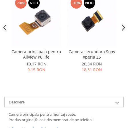
Samsung
-10%
NOU
-10%
NOU
Benzi flex
Sony
Banda tastatura
Cablu coaxial
Flex antena
Flex buton
Flex casca
Flex incarcare
Camera principala pentru
Camera secundara Sony
Allview P6 life
Xperia Z5
Flex LCD
10,17 RON
20,34 RON
Flex pornire
9,15 RON
18,31 RON
Flex volum
Sonerie
Camera video telefon
Allview
Descriere
Apple
HTC
Camera principala pentru montaj spate.
iPhone
Produs original,folosit,dezmembrat de pe telefon !
LG