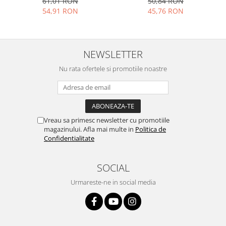
61,01 RON
50,84 RON
Lenovo
54,91 RON
45,76 RON
LG
Motorola
Nokia
NEWSLETTER
Oppo
Nu rata ofertele si promotiile noastre
Samsung
Sony
Vodafone
Wiko
Vreau sa primesc newsletter cu promotiile
Xiaomi
magazinului. Afla mai multe in
Politica de
Confidentialitate
ZTE
Mufa incarcare
SOCIAL
Allview
Urmareste-ne in social media
Asus
Lenovo
Nokia
Samsung