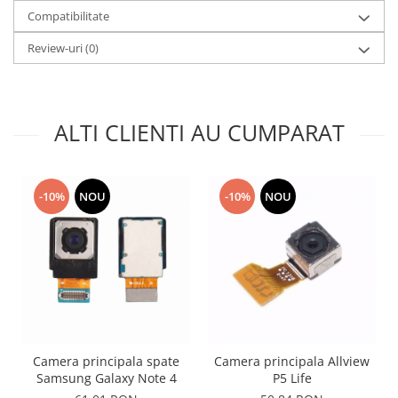
Compatibilitate
Nokia
Samsung
Review-uri
(0)
Sony
Display
Acer
ALTI CLIENTI AU CUMPARAT
Alcatel
Allview
Asus
-10%
NOU
-10%
NOU
Asus
Blackberry
Blackview
Display Oneplus
HTC
HTC
Huawei
Camera principala spate
Camera principala Allview
Iphone
Samsung Galaxy Note 4
P5 Life
IPOD