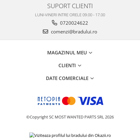
SUPORT CLIENTI
Placi de baza
LUNI-VINERI INTRE ORELE 09.00 - 17.00
Placa de baza Allview
0720024622
Alcatel
comenzi@bradului.ro
Apple
Asus
HTC
MAGAZINUL MEU
Huawei
LG
CLIENTI
Nokia
DATE COMERCIALE
Oppo
Samsung
Sony
Rama mijloc telefon
Allview
©Copyright SC MOST WANTED PARTS SRL 2026
Allview
Huawei
LG