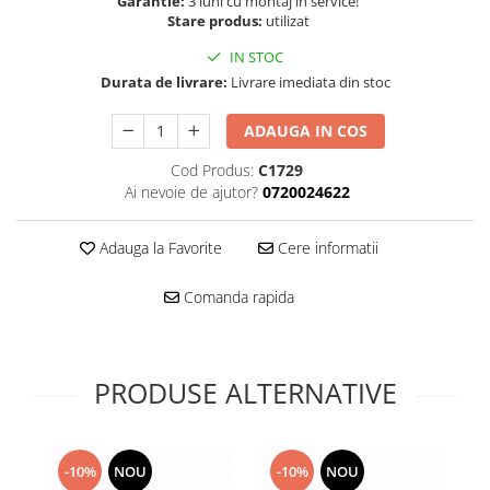
Garantie:
3 luni cu montaj in service!
Folie scticla
Stare produs:
utilizat
Kodak
Geam camera
Logitec
IN STOC
Huse
Makita
Durata de livrare:
Livrare imediata din stoc
Laveta
Maxcom
Mufa Jack
ADAUGA IN COS
Meizu
Pen
Nokia
Cod Produs:
C1729
Periute de dinti electrice
Ai nevoie de ajutor?
0720024622
OralB
Prelungitor USB
Philips
Rama ras
Adauga la Favorite
Cere informatii
RC LiPo
Suport MicroUSB
Summer
Suport Sim
Comanda rapida
Toshiba
Suruburi
Ulefone
Taste
UMI
Carcasa telefon
PRODUSE ALTERNATIVE
Vodafone
Allview
Wella
Carcasa LG
Wiko Lenny
Carcasa Nokia
-10%
NOU
-10%
NOU
ZTE