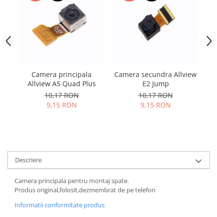
Samsung
Benzi flex
Sony
Banda tastatura
Cablu coaxial
Flex antena
Flex buton
Flex casca
Camera principala
Camera secundra Allview
Allview A5 Quad Plus
E2 Jump
Flex incarcare
10,17 RON
10,17 RON
Flex LCD
9,15 RON
9,15 RON
Flex pornire
Flex volum
Sonerie
Camera video telefon
Descriere
Allview
Apple
Camera principala pentru montaj spate.
HTC
Produs original,folosit,dezmembrat de pe telefon
iPhone
Informatii conformitate produs
LG